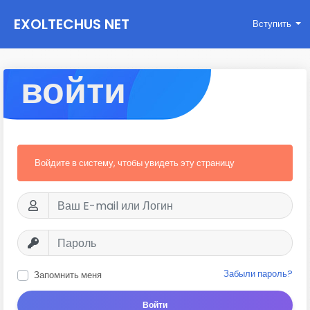
EXOLTECHUS NET
Вступить
WORK
войти
Войдите в систему, чтобы увидеть эту страницу
Забыли пароль?
Запомнить меня
Войти