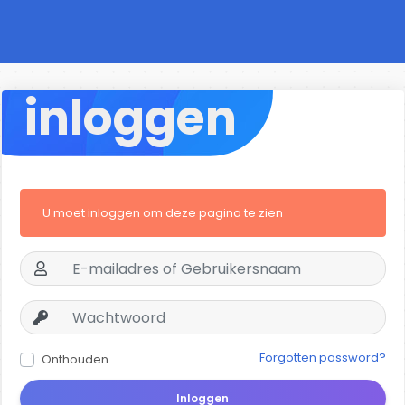
inloggen
U moet inloggen om deze pagina te zien
Forgotten password?
Onthouden
Inloggen