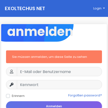
EXOLTECHUS NET
Login
WORK
anmelden
Sie müssen anmelden, um diese Seite zu sehen
Forgotten password?
Erinnern
Anmelden