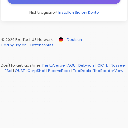
Nicht registriert
Erstellen Sie ein Konto
© 2026 ExolTechUS Network
Deutsch
Bedingungen
Datenschutz
Don't forget, ads time:
PentaVerge
|
AQU
|
Debwan
|
ICICTE
|
Nasseej
|
ESol
|
OUST
|
CorpSNet
|
PoemsBook
|
TopDeals
|
TheReaderView