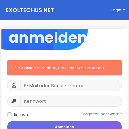
EXOLTECHUS NET
Login
WORK
anmelden
Sie müssen anmelden, um diese Seite zu sehen
Forgotten password?
Erinnern
Anmelden