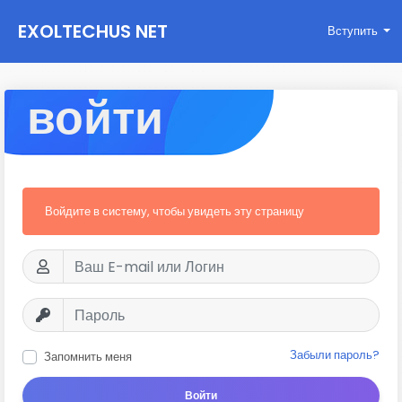
EXOLTECHUS NET
Вступить
WORK
войти
Войдите в систему, чтобы увидеть эту страницу
Забыли пароль?
Запомнить меня
Войти