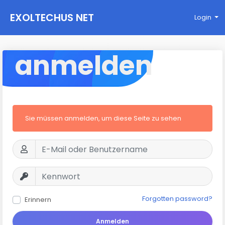
EXOLTECHUS NET
Login
WORK
anmelden
Sie müssen anmelden, um diese Seite zu sehen
Forgotten password?
Erinnern
Anmelden