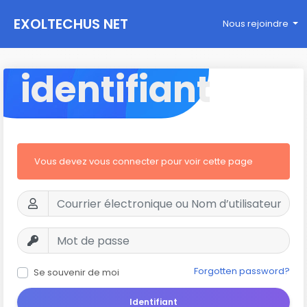
EXOLTECHUS NET
Nous rejoindre
WORK
identifiant
Vous devez vous connecter pour voir cette page
Forgotten password?
Se souvenir de moi
Identifiant