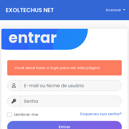
EXOLTECHUS NET
Acessar
WORK
entrar
Você deve fazer o login para ver esta página
Esqueceu sua senha?
Lembrar-me
Entrar