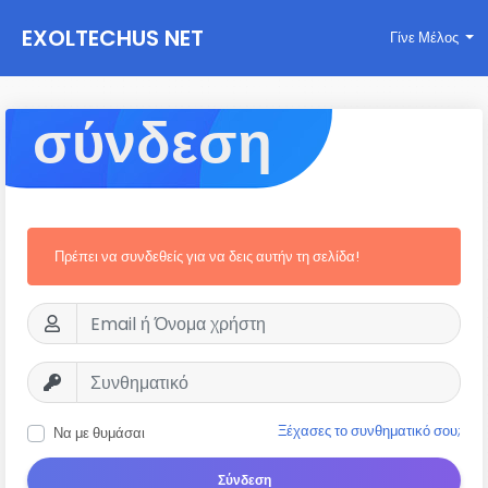
EXOLTECHUS NET
Γίνε Μέλος
WORK
σύνδεση
Πρέπει να συνδεθείς για να δεις αυτήν τη σελίδα!
Ξέχασες το συνθηματικό σου;
Να με θυμάσαι
Σύνδεση