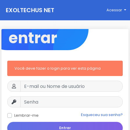
EXOLTECHUS NET
Acessar
WORK
entrar
Você deve fazer o login para ver esta página
Esqueceu sua senha?
Lembrar-me
Entrar