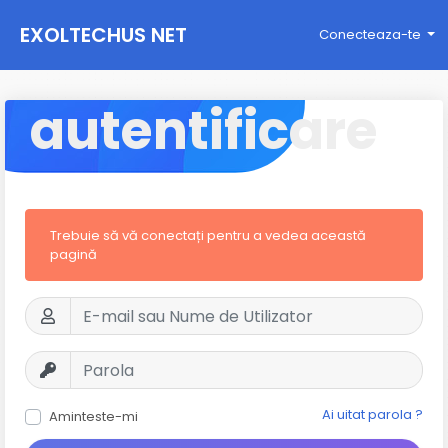
EXOLTECHUS NET
Conecteaza-te
WORK
autentificare
Trebuie să vă conectați pentru a vedea această
pagină
Ai uitat parola ?
Aminteste-mi