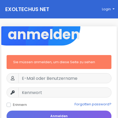
EXOLTECHUS NET
Login
WORK
anmelden
Sie müssen anmelden, um diese Seite zu sehen
Forgotten password?
Erinnern
Anmelden