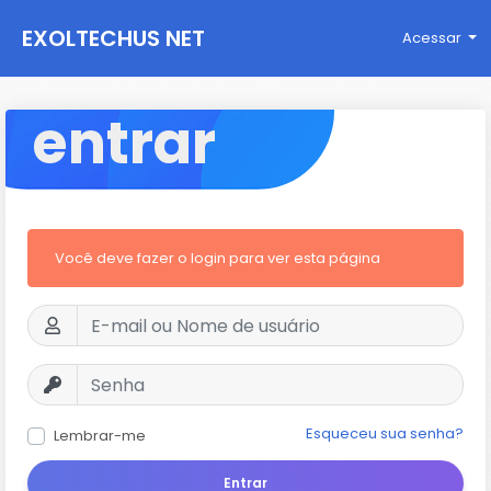
EXOLTECHUS NET
Acessar
WORK
entrar
Você deve fazer o login para ver esta página
Esqueceu sua senha?
Lembrar-me
Entrar