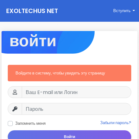
EXOLTECHUS NET
Вступить
WORK
войти
Войдите в систему, чтобы увидеть эту страницу
Забыли пароль?
Запомнить меня
Войти