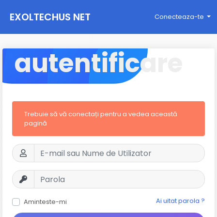
EXOLTECHUS NET
Conecteaza-te
WORK
autentificare
Trebuie să vă conectați pentru a vedea această
pagină
Ai uitat parola ?
Aminteste-mi